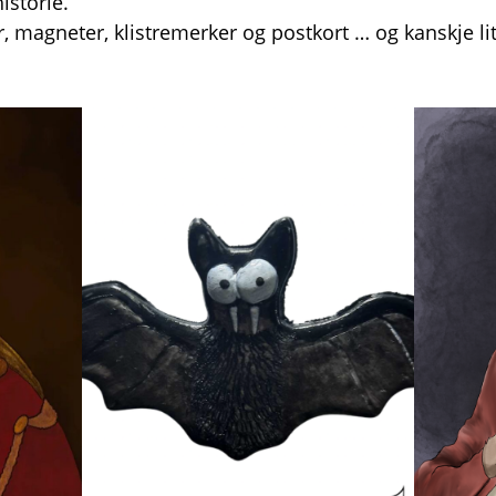
storie.
er, magneter, klistremerker og postkort … og kanskje li