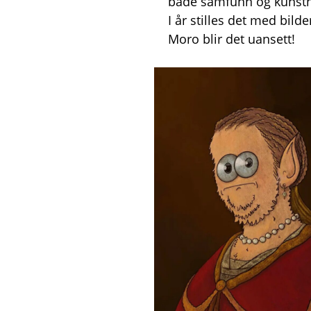
både samfunn og kunsthi
I år stilles det med bild
Moro blir det uansett!