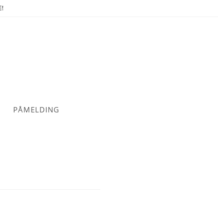
E!
PÅMELDING