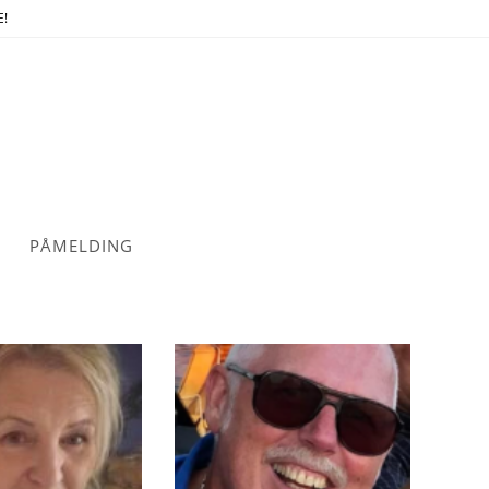
E!
PÅMELDING