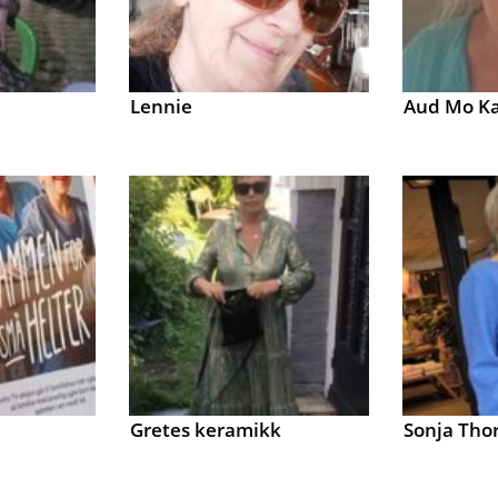
Lennie
Aud Mo Ka
Gretes keramikk
Sonja Tho