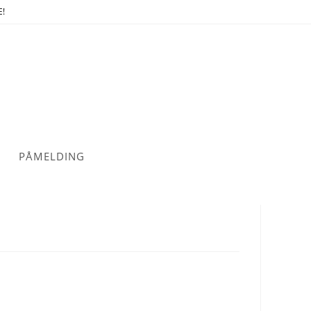
E!
PÅMELDING