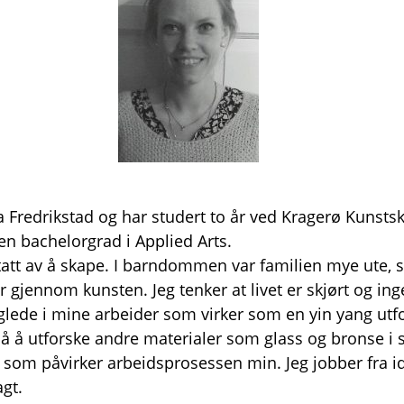
 Fredrikstad og har studert to år ved Kragerø Kunstsk
n bachelorgrad i Applied Arts.
ptatt av å skape. I barndommen var familien mye ute,
er gjennom kunsten. Jeg tenker at livet er skjørt og i
glede i mine arbeider som virker som en yin yang utfo
gså å utforske andre materialer som glass og bronse i
 noe som påvirker arbeidsprosessen min. Jeg jobber fr
agt.